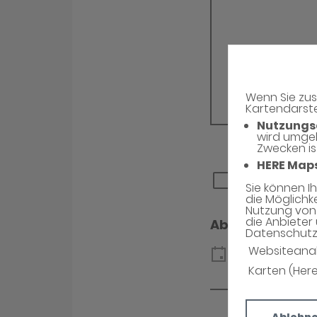
Wenn Sie zus
Kartendarste
Nutzungs
wird umge
Zwecken is
HERE Map
Sie können I
die Möglichk
Nutzung von 
die Anbieter 
Datenschutzh
Websiteana
Karten (Her