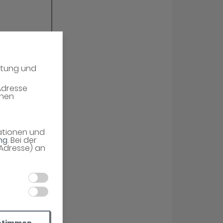
atung und
Adresse
enen
mationen und
ng
. Bei der
-Adresse) an