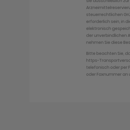
sie ausschließlich zu
Arzneimittelreservier
steuerrechtlichen Gr
erforderlich sein, in 
elektronisch gespeich
der unverbindlichen 
nehmen Sie diese Bes
Bitte beachten Sie, d
https-Transportversch
telefonisch oder pe
oder Faxnummer an u