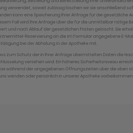
r Bearbeitung, Bestellung und Bereitstellung Ihrer unverbindliche
ung verwendet, soweit zulässig löschen wir sie anschließend sof
ünden kann eine Speicherung Ihrer Anfrage für die gesetzliche 
diesem Fall wird Ihre Anfrage über die für die unmittelbar nötige
ert und nach Ablauf der gesetzlichen Fristen gelöscht. Sie erha
Arzneimittel-Reservierung an die im Formular angegebene E-Mail
tätigung bei der Abholung in der Apotheke mit.
ass zum Schutz der in Ihrer Anfrage übermittelten Daten die Nach
lüsselung versehen wird. Ein höheres Sicherheitsniveau erreiche
r Fax während der angegebenen Öffnungszeiten über die oben s
ns wenden oder persönlich in unserer Apotheke vorbeikommen