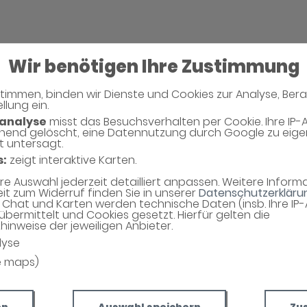
Wir benötigen Ihre Zustimmung
timmen, binden wir Dienste und Cookies zur Analyse, Ber
llung ein.
analyse
misst das Besuchsverhalten per Cookie. Ihre IP-
hend gelöscht, eine Datennutzung durch Google zu eig
t untersagt.
s:
zeigt interaktive Karten.
hre Auswahl jederzeit detailliert anpassen. Weitere Infor
eit zum Widerruf finden Sie in unserer
Datenschutzerkläru
Chat und Karten werden technische Daten (insb. Ihre IP
übermittelt und Cookies gesetzt. Hierfür gelten die
inweise der jeweiligen Anbieter.
lyse
e maps)